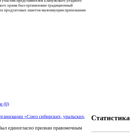
 участии представителей Елабужского уездного
кого храма был организован традиционный
 ста продуктовых пакетов малоимущим прихожанам
 (0)
Статистика
организации «Союз сибирских, уральских,
, был единогласно признан правомочным