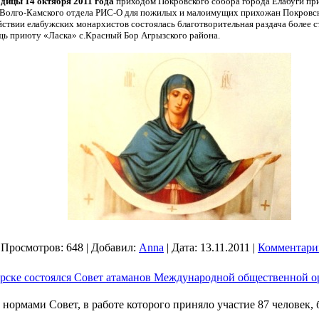
дицы 14 октября 2011 года
приходом Покровского собора города Елабуги при
и Волго-Камского отдела РИС-О для пожилых и малоимущих прихожан Покровс
йствии елабужских монархистов состоялась благотворительная раздача более
щь приюту «Ласка» с.Красный Бор Агрызского района.
|
Просмотров:
648
|
Добавил:
Anna
|
Дата:
13.11.2011
|
Комментарии
ибирске состоялся Совет атаманов Международной общественной 
 нормами Совет, в работе которого приняло участие 87 человек