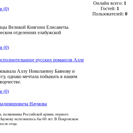
Онлайн всего:
1
Гостей:
1
 (0)
Пользователей:
0
ицы Великой Княгини Елисаветы.
ческом отделениях елабужской
 (0)
 исполнительнице русских романсов Алле
связывала Аллу Николаевну Баянову и
гу, однако мечтала побывать в нашем
ворчестве.
 (0)
Владимировича Наумова
, полковника Российской армии, первого
Наумову исполнилось бы 60 лет. В Покровском
осле отца.