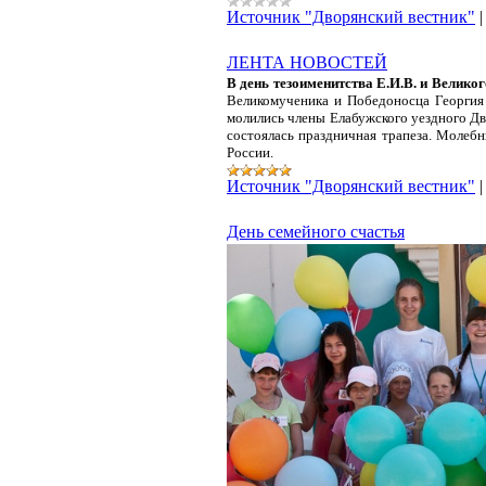
Источник "Дворянский вестник"
ЛЕНТА НОВОСТЕЙ
В день тезоименитства Е.И.В. и Велико
Великомученика и Победоносца Георгия
молились члены Елабужского уездного Д
состоялась праздничная трапеза. Молеб
России.
Источник "Дворянский вестник"
День семейного счастья