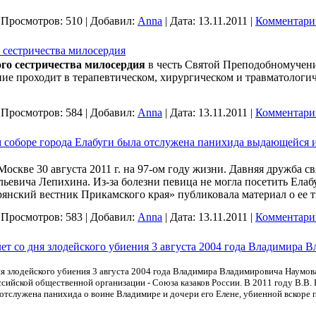
|
Просмотров:
510
|
Добавил:
Anna
|
Дата:
13.11.2011
|
Комментарии
 сестричества милосердия
го сестричества милосердия
в честь Святой Преподобномучен
ие проходит в терапевтическом, хирургическом и травматологи
|
Просмотров:
584
|
Добавил:
Anna
|
Дата:
13.11.2011
|
Комментарии
ом соборе города Елабуги была отслужена панихида выдающейся
 Москве 30 августа
2011 г
. на 97-ом году жизни. Давняя дружба 
евича Лепихина. Из-за болезни певица не могла посетить Елабу
орянский вестник Прикамского края» публиковала материал о ее т
|
Просмотров:
583
|
Добавил:
Anna
|
Дата:
13.11.2011
|
Комментарии
ет со дня злодейского убиения 3 августа 2004 года Владимира 
я злодейского убиения 3 августа 2004 года Владимира Владимировича Наумова
сийской общественной организации - Союза казаков России. В 2011 году В.В. 
а отслужена панихида
о воине Владимире и дочери его Елене, убиенной вскоре п