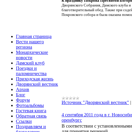
К празднику Покрова Пресвятой Богоро
Дворянского Собрания, Дамского клуба 
благотворительный обед. Также при соде
Покровского собора и была оказана помо
Главная страница
Вести нашего
региона
Монархические
новости
Дамский клуб
Поездки и
паломничества
Приходская жизнь
Дворянский вестник
Архив
Блог
Форум
Источник "Дворянский вестник"
Фотоальбомы
Гостевая книга
4 сентября 2011 года в г. Новос
Обратная связь
оренбургс
Ссылки
В соответствии с установленными
Поздравляем и
для принятия решений.
благодарим