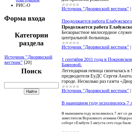
РИС-О
Источник "Дворянский вестник"
Форма входа
Продолжается работа Елабужского
Продолжается работа Елабужско
Бескорыстное милосердное служен
Категории
центральной больницы.
раздела
Источник "Дворянский вестник"
Источник "Дворянский
1 сентября 2011 года в Покровск
вестник"
[20]
Баяновой.
Поиск
Легендарная певица скончалась в
предводителя ЕуДС Сергея Анатоль
городе. Несколько раз газета «Дв
Источник "Дворянский вестник"
В нынешнем году исполнилось 7 л
В нынешнем году исполнилось 7 лет со дн
заместителя Верховного атамана Общерос
соборе г.Елабуги 3 августа сего года был