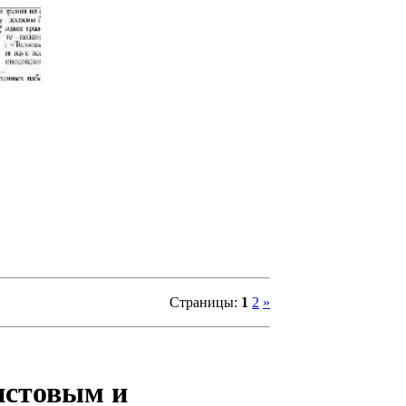
Страницы
:
1
2
»
истовым и