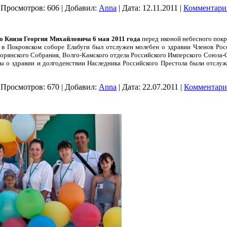
|
Просмотров:
606
|
Добавил:
Anna
|
Дата:
12.11.2011
|
Комментарии
го Князя Георгия Михайловича 6 мая 2011 года
перед иконой небесного покр
 в Покровском соборе Елабуги был отслужен молебен о здравии Членов Рос
ворянского Собрания, Волго-Камского отдела Российского Имперского Союза-
ны о здравии и долгоденствии Наследника Российского Престола были отслуж
|
Просмотров:
670
|
Добавил:
Anna
|
Дата:
22.07.2011
|
Комментари