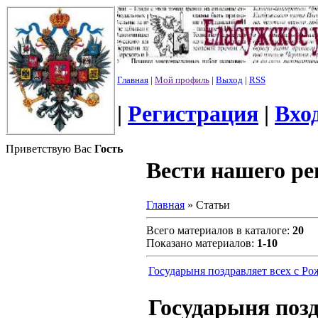
Главная
|
Мой профиль
|
Выход
|
RSS
|
Регистрация
|
Вхо
Приветствую Вас
Гость
Вести нашего ре
Главная
»
Статьи
Всего материалов в каталоге
:
20
Показано материалов
:
1-10
Государыня поздравляет всех с Р
Государыня позд